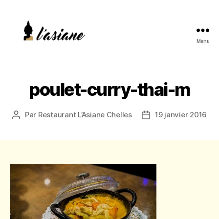
Menu
L'Asiane
-
Chelles
|
poulet-curry-thai-m
Restaurant
Thaïlandais
Par
Restaurant L’Asiane Chelles
19 janvier 2016
Auteur
Date
de
de
l’article
l’article