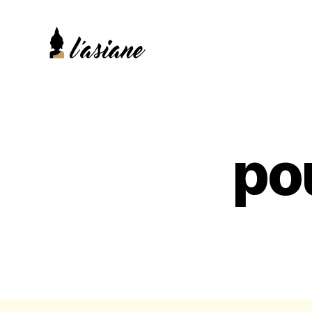
L'Asiane
-
Chelles
|
Restaurant
po
Thaïlandais