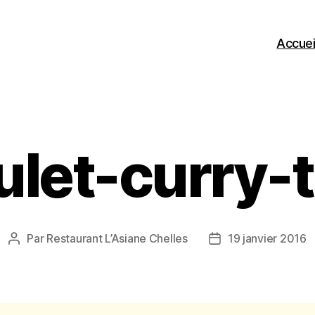
Accuei
ulet-curry-t
Par
Restaurant L’Asiane Chelles
19 janvier 2016
Auteur
Date
de
de
l’article
l’article